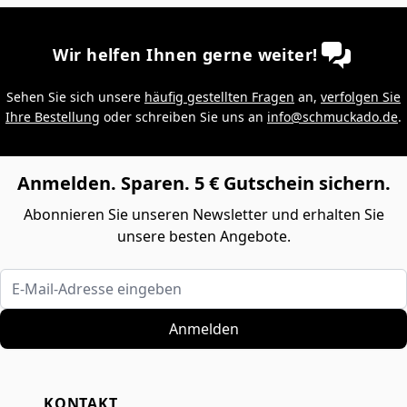
Wir helfen Ihnen gerne weiter!
Sehen Sie sich unsere
häufig gestellten Fragen
an,
verfolgen Sie
Ihre Bestellung
oder schreiben Sie uns an
info@schmuckado.de
.
Anmelden. Sparen. 5 € Gutschein sichern.
Abonnieren Sie unseren Newsletter und erhalten Sie
unsere besten Angebote.
E-Mail-Adresse eingeben
Anmelden
KONTAKT