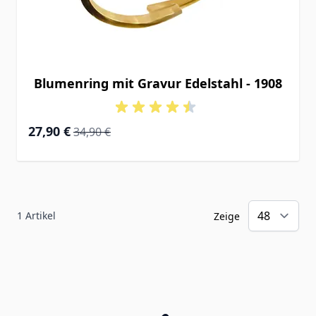
Blumenring mit Gravur Edelstahl - 1908
Special Price
Regular Price
27,90 €
34,90 €
1
Artikel
Zeige