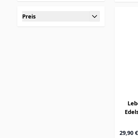
Preis
filter
Leb
Edel
Special P
29,90 €