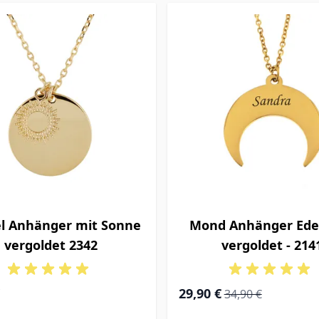
l Anhänger mit Sonne
Mond Anhänger Edel
vergoldet 2342
vergoldet - 214
Special Price
Regular Price
29,90 €
34,90 €