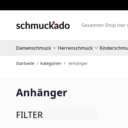
Zum Inhalt springen
Search
Damenschmuck
Herrenschmuck
Kinderschm
Startseite
/
Kategorien
/
Anhänger
Anhänger
FILTER