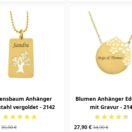
ensbaum Anhänger
Blumen Anhänger Ede
stahl vergoldet - 2142
mit Gravur - 21
rice
Regular Price
Special Price
Regular Price
27,90 €
35,90 €
34,90 €