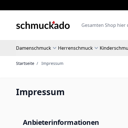
Zum Inhalt springen
Search
Damenschmuck
Herrenschmuck
Kinderschm
Startseite
/
Impressum
Impressum
Anbieterinformationen