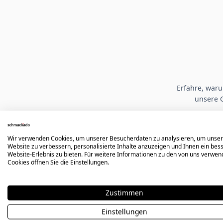
Erfahre, war
unsere 
Ausgewählte Google-Bewertungen
Wir verwenden Cookies, um unserer Besucherdaten zu analysieren, um unse
Website zu verbessern, personalisierte Inhalte anzuzeigen und Ihnen ein bes
Website-Erlebnis zu bieten. Für weitere Informationen zu den von uns verwe
Cookies öffnen Sie die Einstellungen.
Hervorragende Qualität der
Gravur. Leider hat mir mein
Zustimmen
Ring nicht gepasst, aber mir
Einstellungen
wurde ein 25 % Rabatt für