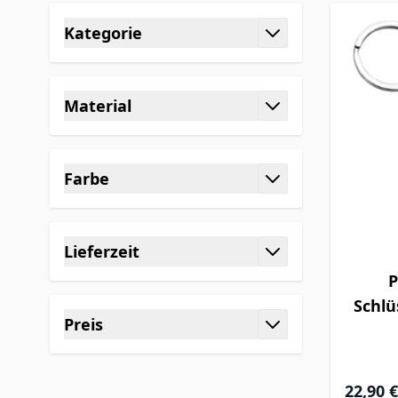
Skip to product list
Kategorie
filter
Material
filter
Farbe
filter
Lieferzeit
filter
P
Schlü
Preis
filter
22,90 €