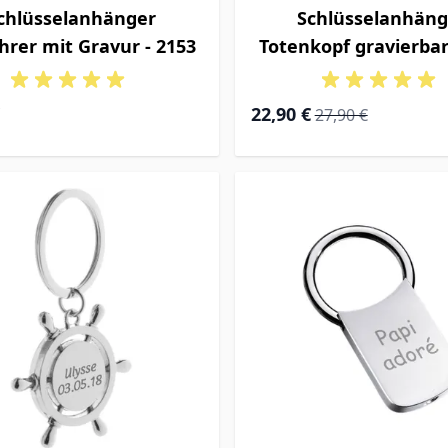
chlüsselanhänger
Schlüsselanhäng
hrer mit Gravur - 2153
Totenkopf gravierbar
Special Price
Regular Price
22,90 €
27,90 €