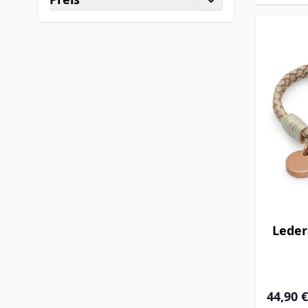
filter
Leder
44,90 €