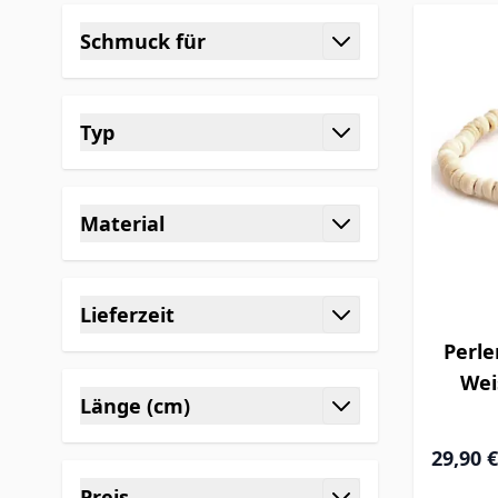
Skip to product list
Schmuck für
filter
Typ
filter
Material
filter
Lieferzeit
filter
Perl
Wei
Länge (cm)
filter
29,90 €
Preis