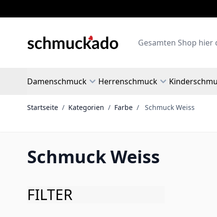
Zum Inhalt springen
Search
Damenschmuck
Herrenschmuck
Kinderschm
Startseite
/
Kategorien
/
Farbe
/
Schmuck Weiss
Schmuck Weiss
FILTER