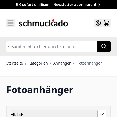
5 € sofort einlösen – Newsletter abonnieren!
Zum Inhalt springen
Search
Startseite
/
Kategorien
/
Anhänger
/
Fotoanhänger
Fotoanhänger
FILTER