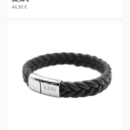
Regular Price
44,90 €