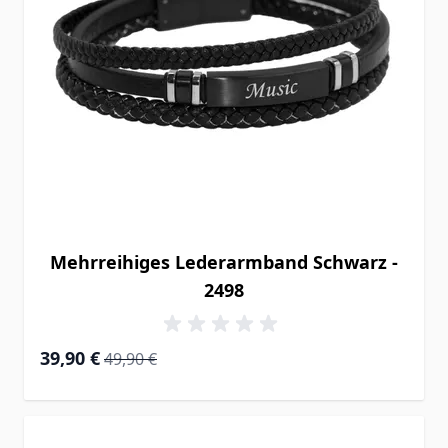
Mehrreihiges Lederarmband Schwarz -
2498
Special Price
Regular Price
39,90 €
49,90 €