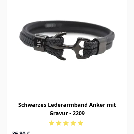
Schwarzes Lederarmband Anker mit
Gravur - 2209
Ab
36,90 €