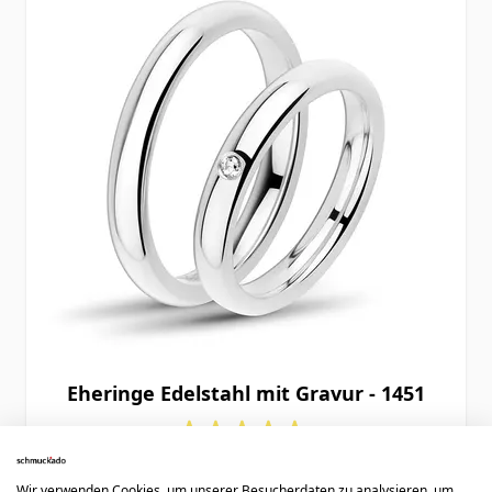
Eheringe Edelstahl mit Gravur - 1451
69,90 €
Wir verwenden Cookies, um unserer Besucherdaten zu analysieren, um