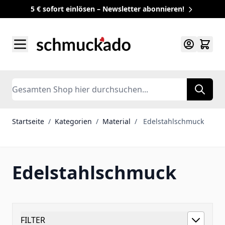
5 € sofort einlösen – Newsletter abonnieren!
Zum Inhalt springen
Search
Startseite
/
Kategorien
/
Material
/
Edelstahlschmuck
Edelstahlschmuck
FILTER