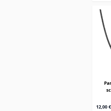
Pa
s
12,00 €