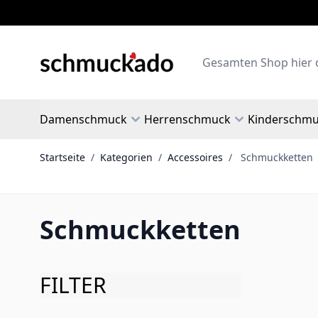
Zum Inhalt springen
Search
Damenschmuck
Herrenschmuck
Kinderschm
Startseite
/
Kategorien
/
Accessoires
/
Schmuckketten
Schmuckketten
FILTER