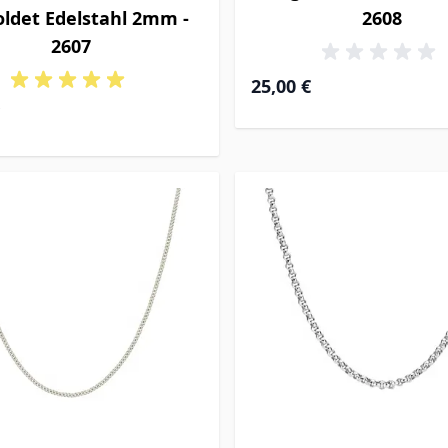
oldet Edelstahl 2mm -
2608
2607
Ab
25,00 €