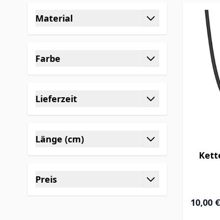
Skip to product list
Material
filter
Farbe
filter
Lieferzeit
filter
Länge (cm)
filter
Kett
Preis
filter
10,00 €