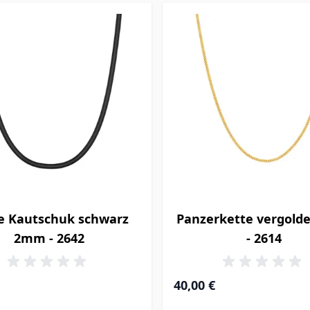
e Kautschuk schwarz
Panzerkette vergold
2mm - 2642
- 2614
Ab
40,00 €