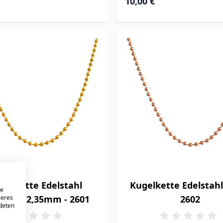
10,00 €
gelkette Edelstahl
Kugelkette Edelstahl
re
goldet 2,35mm - 2601
2602
seres
ndeten