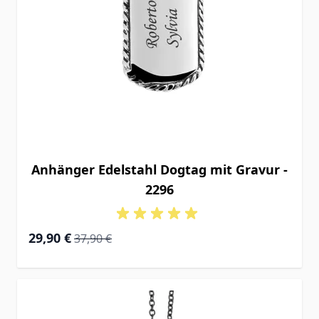
Anhänger Edelstahl Dogtag mit Gravur -
2296
Special Price
Regular Price
29,90 €
37,90 €