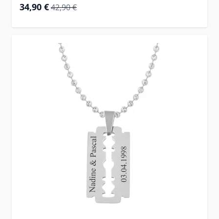
Special Price
Regular Price
34,90 €
42,90 €