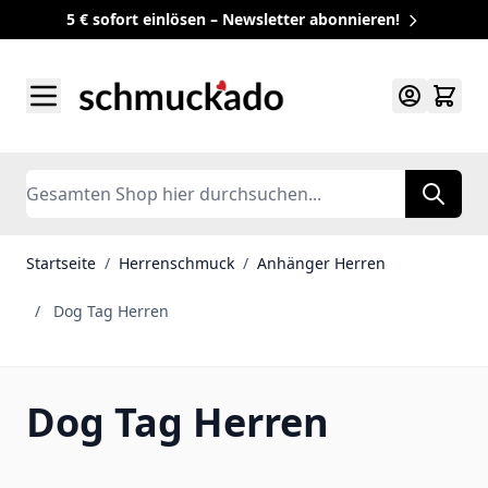
5 € sofort einlösen – Newsletter abonnieren!
Zum Inhalt springen
Search
Startseite
/
Herrenschmuck
/
Anhänger Herren
/
Dog Tag Herren
Dog Tag Herren