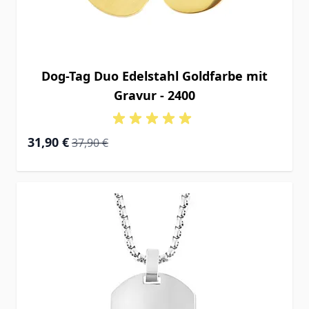
Dog-Tag Duo Edelstahl Goldfarbe mit
Gravur - 2400
Special Price
Regular Price
31,90 €
37,90 €