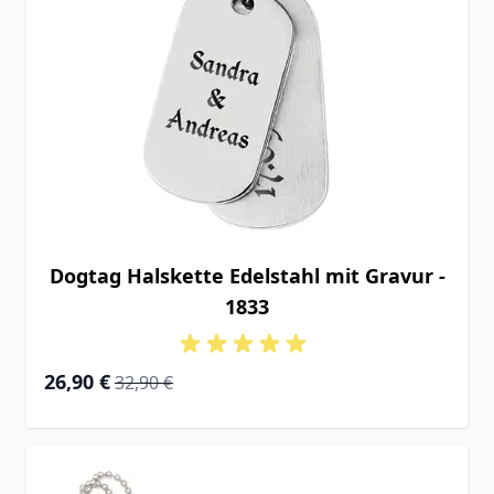
Dogtag Halskette Edelstahl mit Gravur -
1833
Special Price
Regular Price
26,90 €
32,90 €