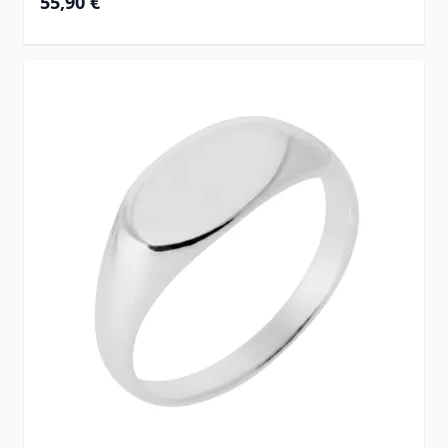
55,90 €