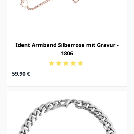
Ident Armband Silberrose mit Gravur -
1806
Ab
59,90 €