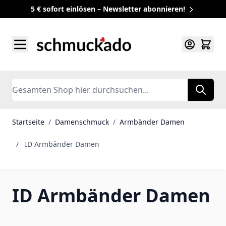
5 € sofort einlösen – Newsletter abonnieren!
Zum Inhalt springen
Search
Startseite
/
Damenschmuck
/
Armbänder Damen
/
ID Armbänder Damen
ID Armbänder Damen