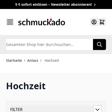
5 € sofort einlösen – Newsletter abonnieren!
Zum Inhalt springen
Search
Startseite
/
Anlass
/
Hochzeit
Hochzeit
FILTER