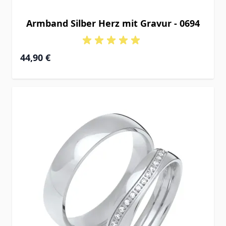
Armband Silber Herz mit Gravur - 0694
Ab
44,90 €