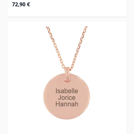
Ab
72,90 €