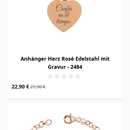
Anhänger Herz Rosé Edelstahl mit
Gravur - 2484
Special Price
Regular Price
22,90 €
27,90 €