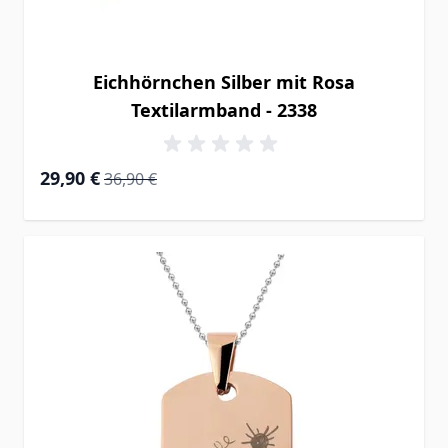
Eichhörnchen Silber mit Rosa
Textilarmband - 2338
Special Price
Regular Price
29,90 €
36,90 €