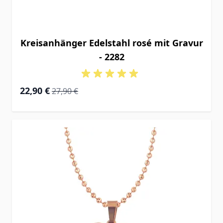
Kreisanhänger Edelstahl rosé mit Gravur
- 2282
Special Price
Regular Price
22,90 €
27,90 €