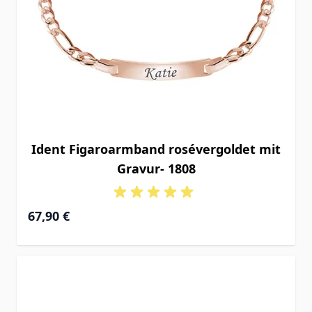
Ident Figaroarmband rosévergoldet mit
Gravur- 1808
Ab
67,90 €