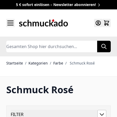
5 € sofort einlösen – Newsletter abonnieren!
Zum Inhalt springen
Search
Startseite
/
Kategorien
/
Farbe
/
Schmuck Rosé
Schmuck Rosé
FILTER