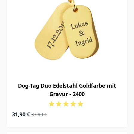
Dog-Tag Duo Edelstahl Goldfarbe mit
Gravur - 2400
Special Price
Regular Price
31,90 €
37,90 €