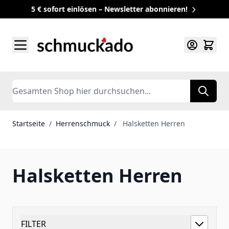
5 € sofort einlösen – Newsletter abonnieren!
Zum Inhalt springen
Search
Startseite
/
Herrenschmuck
/
Halsketten Herren
Halsketten Herren
FILTER