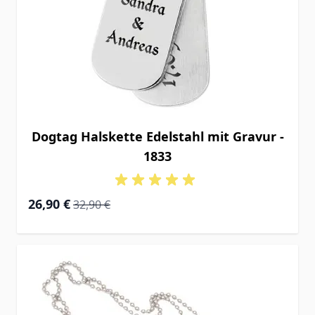
Dogtag Halskette Edelstahl mit Gravur -
1833
Special Price
Regular Price
26,90 €
32,90 €