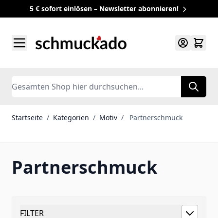
5 € sofort einlösen – Newsletter abonnieren!
Zum Inhalt springen
Search
Startseite
/
Kategorien
/
Motiv
/
Partnerschmuck
Partnerschmuck
FILTER