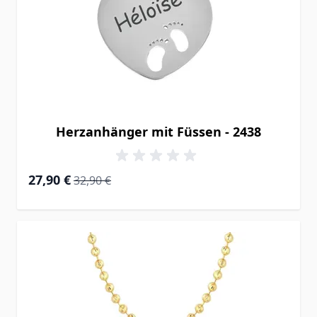
Herzanhänger mit Füssen - 2438
Special Price
Regular Price
27,90 €
32,90 €