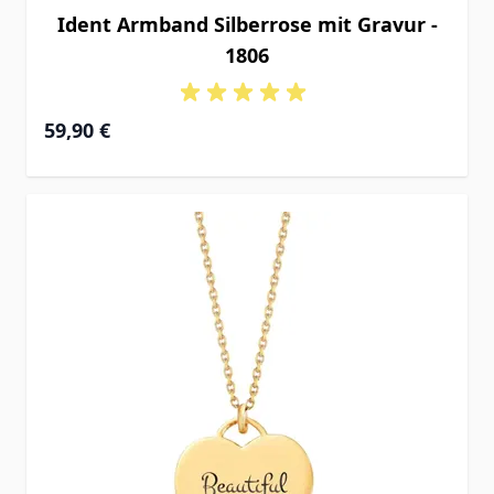
Ident Armband Silberrose mit Gravur -
1806
Ab
59,90 €