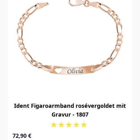
Ident Figaroarmband rosévergoldet mit
Gravur - 1807
Ab
72,90 €