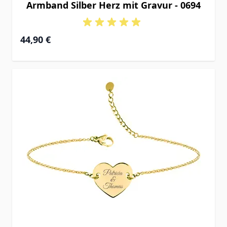
Armband Silber Herz mit Gravur - 0694
Ab
44,90 €