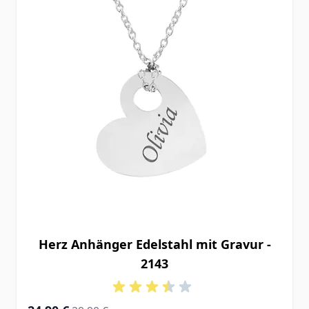
Herz Anhänger Edelstahl mit Gravur -
2143
Special Price
Regular Price