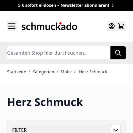
5 € sofort einlösen – Newsletter abonnieren!
Zum Inhalt springen
Search
Startseite
/
Kategorien
/
Motiv
/
Herz Schmuck
Herz Schmuck
FILTER