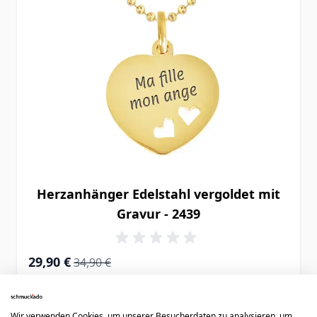
Herzanhänger Edelstahl vergoldet mit
Gravur - 2439
Special Price
Regular Price
29,90 €
34,90 €
Wir verwenden Cookies, um unserer Besucherdaten zu analysieren, um