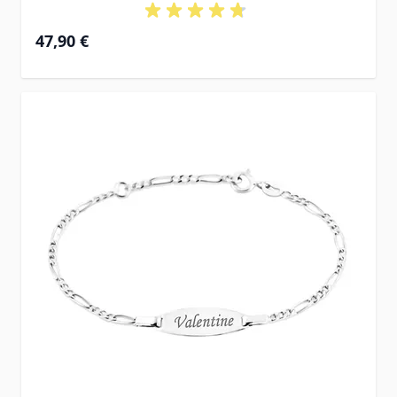
Ab
47,90 €