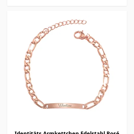
Identitäts Armkettchen Edelstahl Rosé