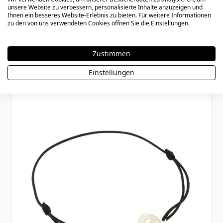
unsere Website zu verbessern, personalisierte Inhalte anzuzeigen und
Eichhörnchen Silber mit Rosa
Ihnen ein besseres Website-Erlebnis zu bieten. Für weitere Informationen
Textilarmband - 2338
zu den von uns verwendeten Cookies öffnen Sie die Einstellungen.
Zustimmen
Special Price
Regular Price
29,90 €
36,90 €
Einstellungen