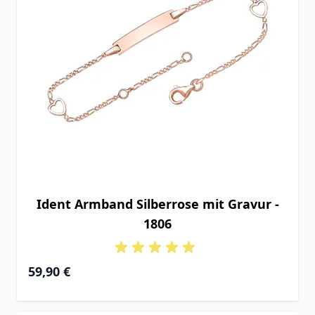
Ident Armband Silberrose mit Gravur -
1806
Ab
59,90 €