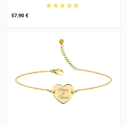
Ab
57,90 €