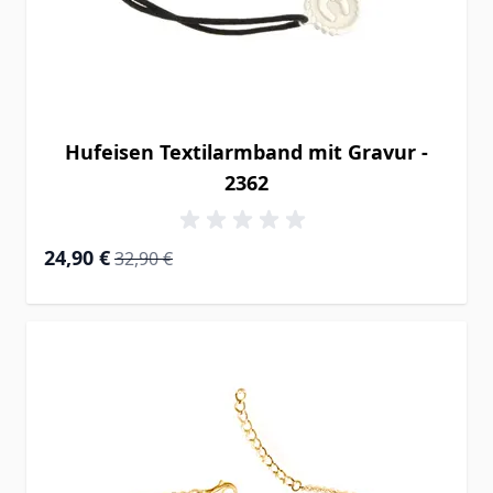
Hufeisen Textilarmband mit Gravur -
2362
Special Price
Regular Price
24,90 €
32,90 €