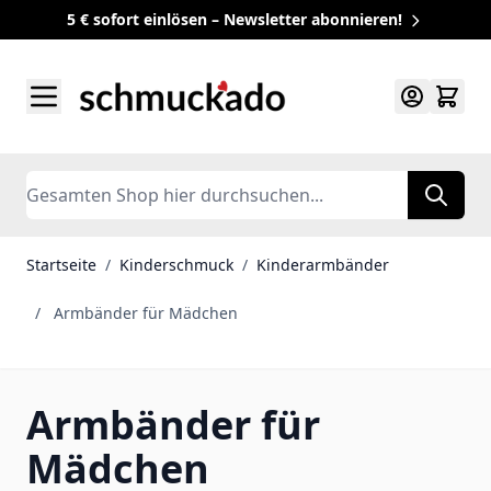
5 € sofort einlösen – Newsletter abonnieren!
Zum Inhalt springen
Search
Startseite
/
Kinderschmuck
/
Kinderarmbänder
/
Armbänder für Mädchen
Armbänder für
Mädchen