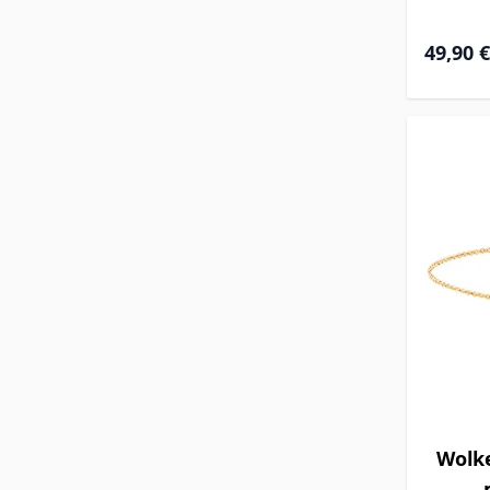
Ab
49,90 €
Wolk