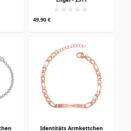
49,90 €
chen
Identitäts Armkettchen