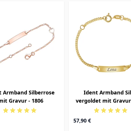
t Armband Silberrose
Ident Armband Si
mit Gravur - 1806
vergoldet mit Gravur
Ab
57,90 €