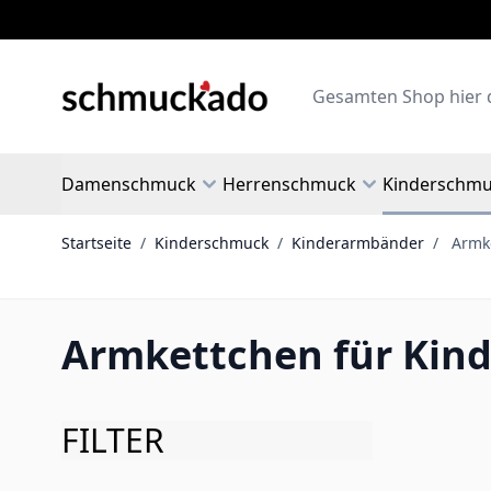
Zum Inhalt springen
Search
Damenschmuck
Herrenschmuck
Kinderschm
Startseite
/
Kinderschmuck
/
Kinderarmbänder
/
Armk
Armkettchen für Kind
FILTER