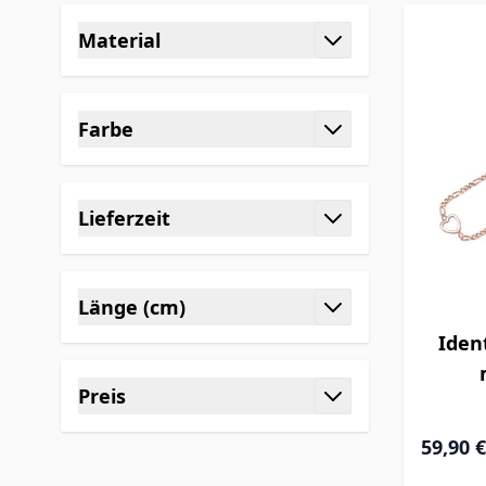
Skip to product list
Material
filter
Farbe
filter
Lieferzeit
filter
Länge (cm)
filter
Iden
Preis
filter
Ab
59,90 €