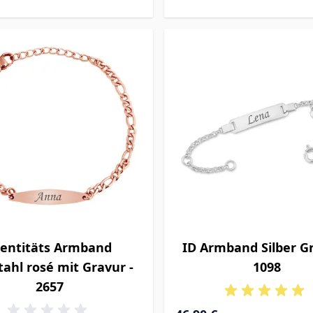
dentitäts Armband
ID Armband Silber Gr
tahl rosé mit Gravur -
1098
2657
Ab