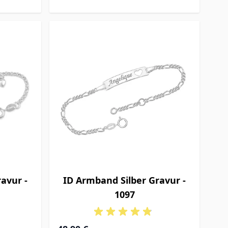
avur -
ID Armband Silber Gravur -
1097
Ab