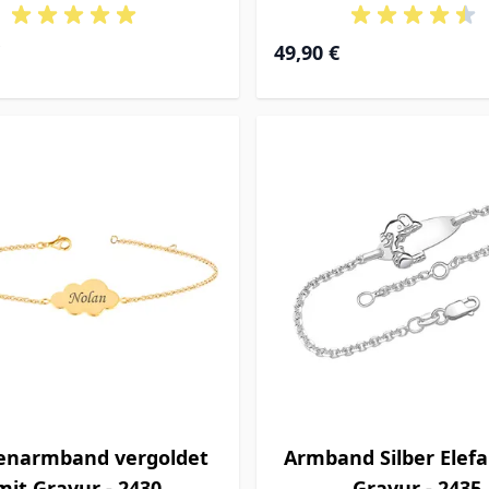
49,90 €
enarmband vergoldet
Armband Silber Elefa
mit Gravur - 2430
Gravur - 2435