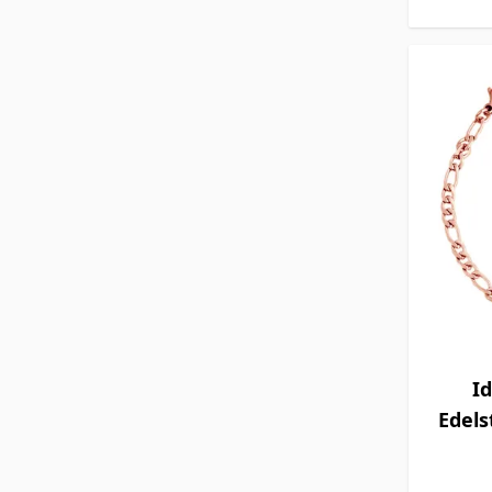
I
Edels