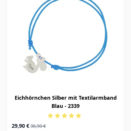
Eichhörnchen Silber mit Textilarmband
Blau - 2339
Special Price
Regular Price
29,90 €
36,90 €