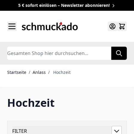
5 € sofort einlösen – Newsletter abonnieren!
Zum Inhalt springen
Search
Startseite
/
Anlass
/
Hochzeit
Hochzeit
FILTER