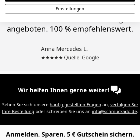
gepasst, aber mir wurde ein 25 %
Einstellungen
Rabatt für eine Neubestellung
angeboten. 100 % empfehlenswert.
Anna Mercedes L.
★★★★★ Quelle: Google
Wir helfen Ihnen gerne weiter!
Sehen Sie sich unsere
häufig gestellten Fragen
an,
verfolgen Sie
Ihre Bestellung
oder schreiben Sie uns an
info@schmuckado.de
.
Anmelden. Sparen. 5 € Gutschein sichern.