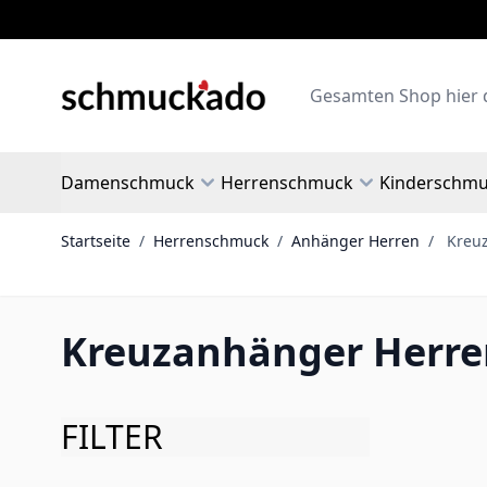
Zum Inhalt springen
Search
Damenschmuck
Herrenschmuck
Kinderschm
Startseite
/
Herrenschmuck
/
Anhänger Herren
/
Kreu
Kreuzanhänger Herre
FILTER