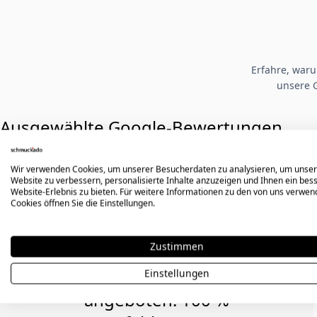
Erfahre, war
unsere 
Ausgewählte Google-Bewertungen
Wir verwenden Cookies, um unserer Besucherdaten zu analysieren, um unse
Website zu verbessern, personalisierte Inhalte anzuzeigen und Ihnen ein bes
Hervorragende Qualität der
Website-Erlebnis zu bieten. Für weitere Informationen zu den von uns verwe
Cookies öffnen Sie die Einstellungen.
Gravur. Leider hat mir mein
Ring nicht gepasst, aber mir
Zustimmen
wurde ein 25 % Rabatt für
eine Neubestellung
Einstellungen
angeboten. 100 %