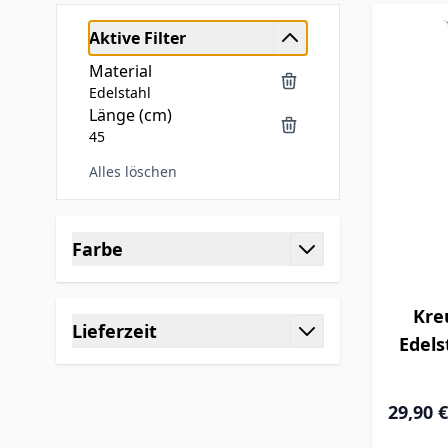
Aktive Filter
Material
Edelstahl
Länge (cm)
45
Alles löschen
Skip to product list
Farbe
filter
Kre
Lieferzeit
Edels
filter
29,90 €