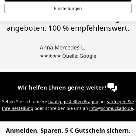
gepasst, aber mir wurde ein 25 %
Einstellungen
Rabatt für eine Neubestellung
angeboten. 100 % empfehlenswert.
Anna Mercedes L.
★★★★★ Quelle: Google
Wir helfen Ihnen gerne weiter!
Sehen Sie sich unsere
häufig gestellten Fragen
an,
verfolgen Sie
Ihre Bestellung
oder schreiben Sie uns an
info@schmuckado.de
.
Anmelden. Sparen. 5 € Gutschein sichern.