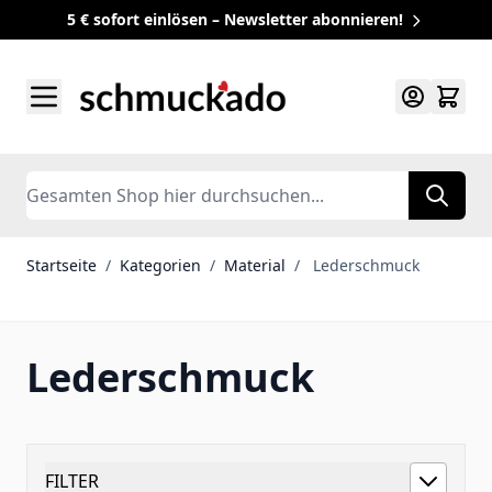
5 € sofort einlösen – Newsletter abonnieren!
Zum Inhalt springen
Search
Startseite
/
Kategorien
/
Material
/
Lederschmuck
Lederschmuck
FILTER