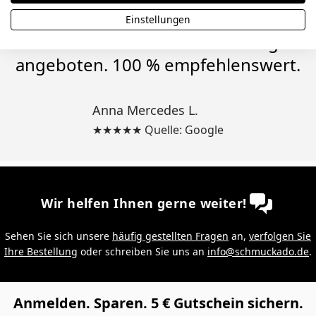
gepasst, aber mir wurde ein 25 %
Einstellungen
Rabatt für eine Neubestellung
angeboten. 100 % empfehlenswert.
Anna Mercedes L.
★★★★★ Quelle: Google
Wir helfen Ihnen gerne weiter!
Sehen Sie sich unsere
häufig gestellten Fragen
an,
verfolgen Sie
Ihre Bestellung
oder schreiben Sie uns an
info@schmuckado.de
.
Anmelden. Sparen. 5 € Gutschein sichern.