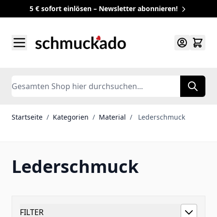
5 € sofort einlösen – Newsletter abonnieren!
Zum Inhalt springen
Search
Startseite
/
Kategorien
/
Material
/
Lederschmuck
Lederschmuck
FILTER