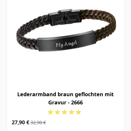
Lederarmband braun geflochten mit
Gravur - 2666
Special Price
Regular Price
27,90 €
32,90 €