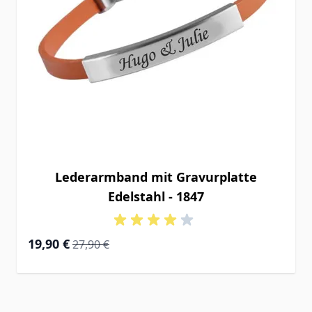
Lederarmband mit Gravurplatte
Edelstahl - 1847
Special Price
Regular Price
19,90 €
27,90 €