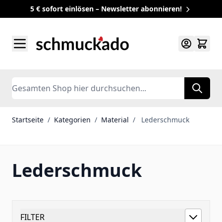
5 € sofort einlösen – Newsletter abonnieren!
Zum Inhalt springen
Search
Startseite
/
Kategorien
/
Material
/
Lederschmuck
Lederschmuck
FILTER