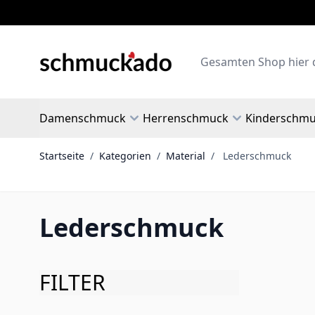
Zum Inhalt springen
Search
Damenschmuck
Herrenschmuck
Kinderschm
Startseite
/
Kategorien
/
Material
/
Lederschmuck
Lederschmuck
FILTER