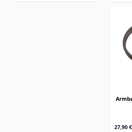
Armba
Special P
27,90 €