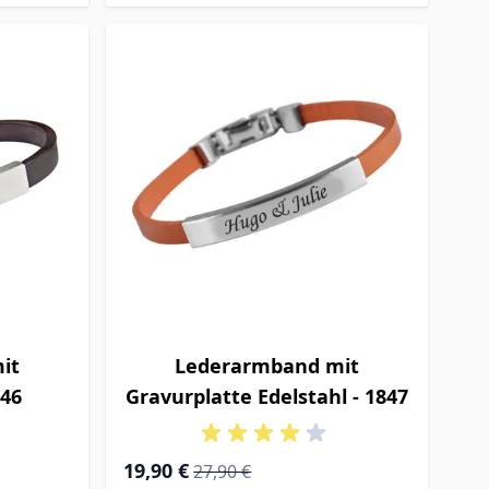
it
Lederarmband mit
846
Gravurplatte Edelstahl - 1847
Special Price
Regular Price
19,90 €
27,90 €