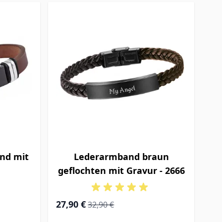
nd mit
Lederarmband braun
geflochten mit Gravur - 2666
Special Price
Regular Price
27,90 €
32,90 €