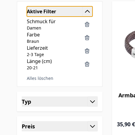
Aktive Filter
Schmuck für
Damen
Farbe
Braun
Lieferzeit
2-3 Tage
Länge (cm)
20-21
Alles löschen
Skip to product list
Armba
Typ
filter
35,90 €
Preis
filter