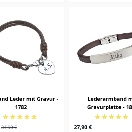
nd Leder mit Gravur -
Lederarmband m
1782
Gravurplatte - 1
rice
Regular Price
27,90 €
34,90 €