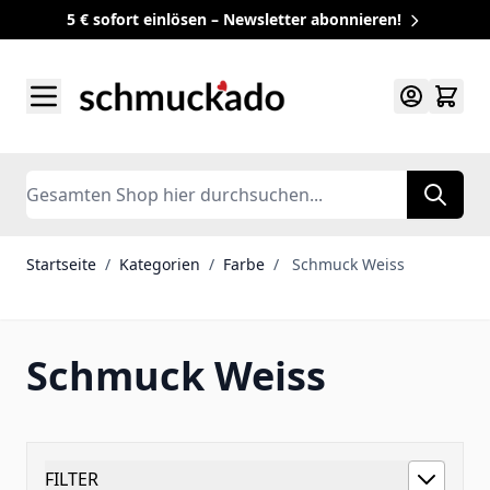
5 € sofort einlösen – Newsletter abonnieren!
Zum Inhalt springen
Search
Startseite
/
Kategorien
/
Farbe
/
Schmuck Weiss
Schmuck Weiss
FILTER