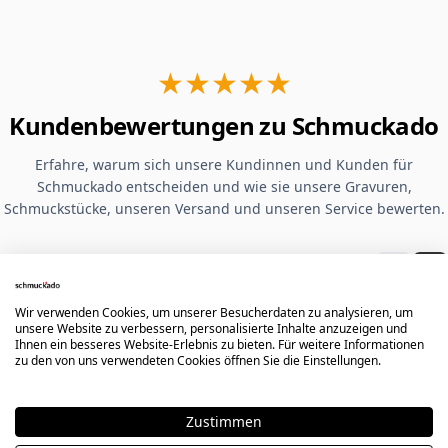
★★★★★
Kundenbewertungen zu Schmuckado
Erfahre, warum sich unsere Kundinnen und Kunden für
Schmuckado entscheiden und wie sie unsere Gravuren,
Schmuckstücke, unseren Versand und unseren Service bewerten.
Ausgewählte Google-
Bewertungen
Wir verwenden Cookies, um unserer Besucherdaten zu analysieren, um
unsere Website zu verbessern, personalisierte Inhalte anzuzeigen und
Ihnen ein besseres Website-Erlebnis zu bieten. Für weitere Informationen
zu den von uns verwendeten Cookies öffnen Sie die Einstellungen.
Hervorragende Qualität der Gravur.
Leider hat mir mein Ring nicht
Zustimmen
gepasst, aber mir wurde ein 25 %