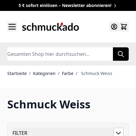
5 € sofort einlösen – Newsletter abonnieren!
Zum Inhalt springen
Search
Startseite
/
Kategorien
/
Farbe
/
Schmuck Weiss
Schmuck Weiss
FILTER