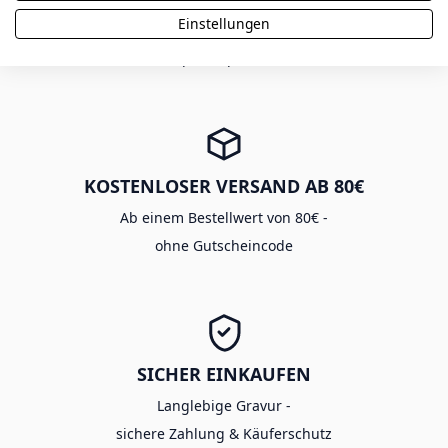
Einstellungen
Viele Produkte aus eigener Fertigung -
mit Expressoption in 48h
KOSTENLOSER VERSAND AB 80€
Ab einem Bestellwert von 80€ -
ohne Gutscheincode
SICHER EINKAUFEN
Langlebige Gravur -
sichere Zahlung & Käuferschutz