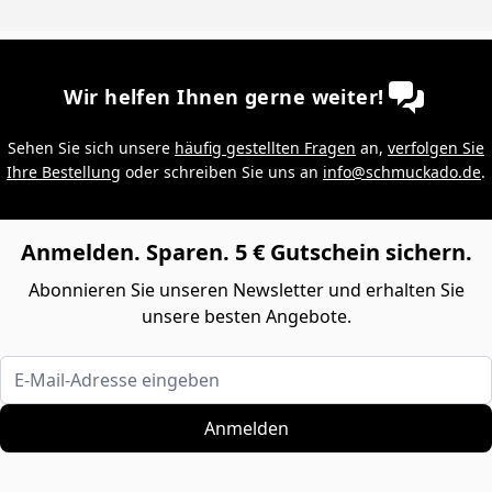
Wir helfen Ihnen gerne weiter!
Sehen Sie sich unsere
häufig gestellten Fragen
an,
verfolgen Sie
Ihre Bestellung
oder schreiben Sie uns an
info@schmuckado.de
.
Anmelden. Sparen. 5 € Gutschein sichern.
Abonnieren Sie unseren Newsletter und erhalten Sie
unsere besten Angebote.
E-Mail-Adresse eingeben
Anmelden