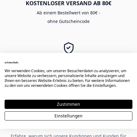
KOSTENLOSER VERSAND AB 80€
Ab einem Bestellwert von 80€ -
ohne Gutscheincode
SICHER EINKAUFEN
Langlebige Gravur -
Wir verwenden Cookies, um unserer Besucherdaten zu analysieren, um
unsere Website zu verbessern, personalisierte Inhalte anzuzeigen und
sichere Zahlung & Käuferschutz
Ihnen ein besseres Website-Erlebnis zu bieten. Für weitere Informationen
zu den von uns verwendeten Cookies öffnen Sie die Einstellungen.
Zustimmen
★★★★★
Einstellungen
Kundenbewertungen zu Schmuckado
Erfahre, warum sich unsere Kundinnen und Kunden für