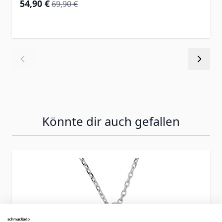
Special Price
Regular Price
54,90 €
69,90 €
Könnte dir auch gefallen
Press to skip carousel