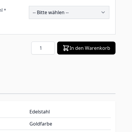
202884
hl
*
Menge
In den Warenkorb
Edelstahl
Goldfarbe