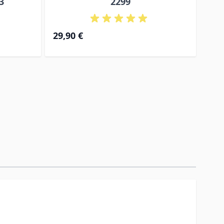
3
2299
29,90 €