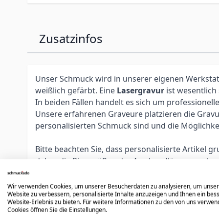
Zusatzinfos
Unser Schmuck wird in unserer eigenen Werkstatt 
weißlich gefärbt. Eine
Lasergravur
ist wesentlich
In beiden Fällen handelt es sich um profession
Unsere erfahrenen Graveure platzieren die Gravur 
personalisierten Schmuck sind und die Möglichke
Bitte beachten Sie, dass personalisierte Artikel
daher die Ringgröße oder Armbandlänge vorab zu 
personalisieren lassen. In diesem Fall müssen S
übernehmen.
Wir verwenden Cookies, um unserer Besucherdaten zu analysieren, um unse
Website zu verbessern, personalisierte Inhalte anzuzeigen und Ihnen ein bes
Website-Erlebnis zu bieten. Für weitere Informationen zu den von uns verwe
Cookies öffnen Sie die Einstellungen.