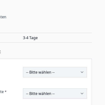
sten
3-4 Tage
:
192725
259446
te
*