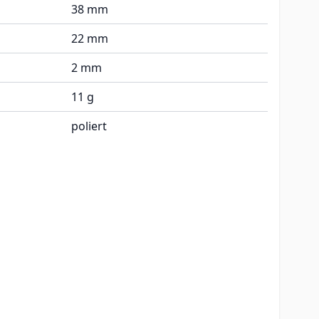
38 mm
22 mm
2 mm
11 g
poliert