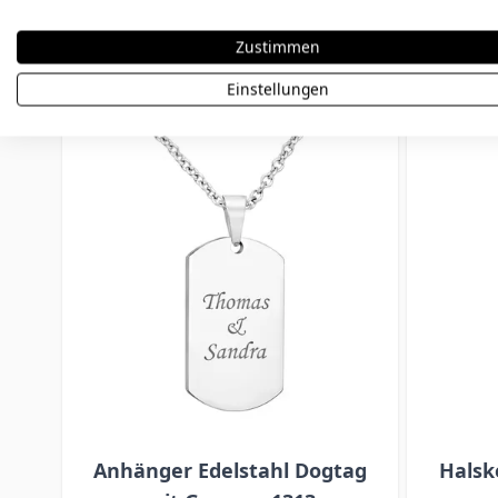
Weitere Varianten
Zustimmen
Einstellungen
Press to skip carousel
Anhänger Edelstahl Dogtag
Halsk