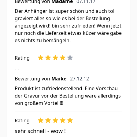
7. November 2017
Bewertung von
Madame
07.11.17
Der Anhänger ist super schön und auch toll
graviert alles so wie es bei der Bestellung
angezeigt wird! bin sehr zufrieden! Wenn jetzt
nur noch die Lieferzeit etwas küzer wäre gäbe
es nichts zu bemängeln!
Rating
...
27. Dezember 2012
Bewertung von
Maike
27.12.12
Produkt ist zufriedenstellend. Eine Vorschau
der Gravur vor der Bestellung wäre allerdings
von großem Vorteil!!!
Rating
sehr schnell - wow !