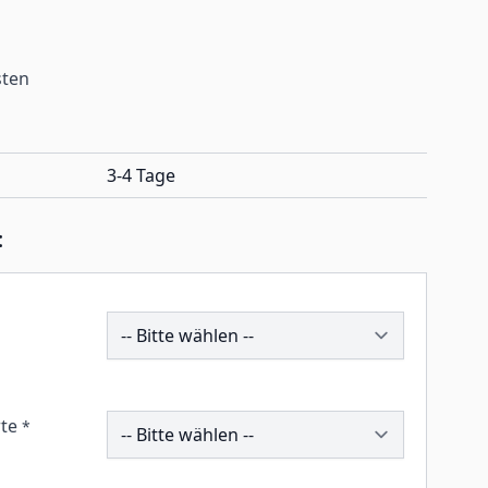
sten
3-4 Tage
:
192747
257589
te
*