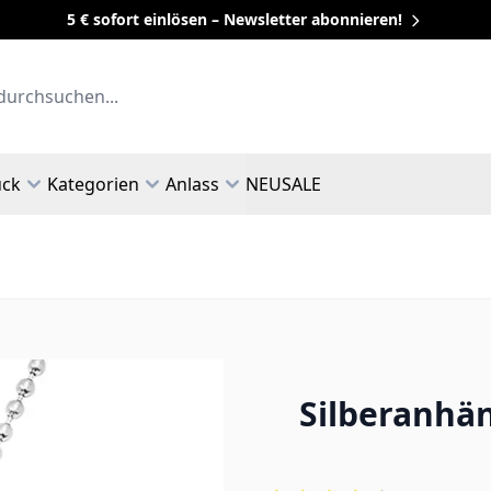
5 € sofort einlösen – Newsletter abonnieren!
uck
Kategorien
Anlass
NEU
SALE
Silberanhän