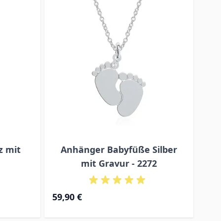
z mit
Anhänger Babyfüße Silber
A
mit Gravur - 2272
59,90 €
69,