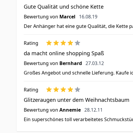
Gute Qualität und schöne Kette
16. August 2019
Bewertung von
Marcel
16.08.19
Der Anhänger hat eine gute Qualität, die Kette 
Rating
da macht online shopping Spaß
27. März 2012
Bewertung von
Bernhard
27.03.12
Großes Angebot und schnelle Lieferung. Kaufe i
Rating
Glitzeraugen unter dem Weihnachtsbaum
28. Dezember 2011
Bewertung von
Annemie
28.12.11
Ein superschönes toll verarbeitetes Schmuckstück