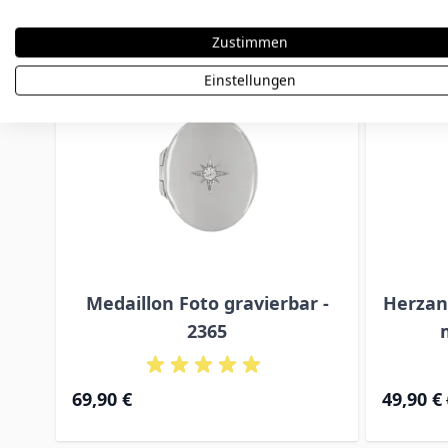
Zustimmen
Einstellungen
Medaillon Foto gravierbar -
Herzan
2365
Special Pr
69,90 €
49,90 €