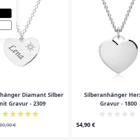
hänger Diamant Silber
Silberanhänger Her
mit Gravur - 2309
Gravur - 1800
ice
Regular Price
54,90 €
69,90 €