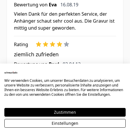
16. August 2019
Bewertung von
Eva
16.08.19
Vielen Dank für den perfekten Service, der
Anhänger schaut sehr cool aus. Die Gravur ist
mittig und super geworden.
Rating
ziemlich zufrieden
3. April 2012
Bewertung von
Paul
03.04.12
Hab den Artikel bestellt, schnell erhalten und
bin ziemlich zufrieden.
Wir verwenden Cookies, um unserer Besucherdaten zu analysieren, um
unsere Website zu verbessern, personalisierte Inhalte anzuzeigen und
Ihnen ein besseres Website-Erlebnis zu bieten. Für weitere Informationen
zu den von uns verwendeten Cookies öffnen Sie die Einstellungen.
2 Artikel
Zeige
Zustimmen
Einstellungen