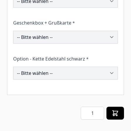
Geschenkbox + Grußkarte
*
257585
Option - Kette Edelstahl schwarz
*
208318
Menge