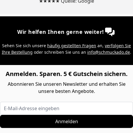
★★★★★ Quelle: Google
Wir helfen Ihnen gerne weiter!
Sehen Sie sich unsere
häufig gestellten Fragen
an,
verfolgen Sie
Ihre Bestellung
oder schreiben Sie uns an
info@schmuckado.de
.
Anmelden. Sparen. 5 € Gutschein sichern.
Abonnieren Sie unseren Newsletter und erhalten Sie
unsere besten Angebote.
E-Mail-Adresse eingeben
Anmelden