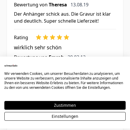
13. August 2019
Bewertung von
Theresa
13.08.19
Der Anhänger schick aus. Die Gravur ist klar
und deutlich. Super schnelle Lieferzeit!
Rating
wirklich sehr schön
29. März 2012
Bewertung von
Emrah
29.03.12
sieht wirklich sehr schön aus!!!!
Wir verwenden Cookies, um unserer Besucherdaten zu analysieren, um
unsere Website zu verbessern, personalisierte Inhalte anzuzeigen und
Ihnen ein besseres Website-Erlebnis zu bieten. Für weitere Informationen
zu den von uns verwendeten Cookies öffnen Sie die Einstellungen.
2 Artikel
Zeige
Zustimmen
Einstellungen
Schreiben Sie eine Bewertung