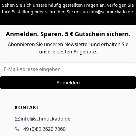
Sehen Sie sich unsere
häufig gestellten Fragen
an,
verfolgen Sie
Ihre Bestellung
oder schreiben Sie uns an
info@schmuckado.de
.
Anmelden. Sparen. 5 € Gutschein sichern.
Abonnieren Sie unseren Newsletter und erhalten Sie
unsere besten Angebote.
E-Mail-Adresse eingeben
Anmelden
KONTAKT
info@schmuckado.de
+49 (0)89 2620 7060