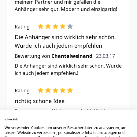
meinem Partner und mir gefallen die
Anhänger sehr gut. Modern und einzigartig!
Rating
Die Anhänger sind wirklich sehr schön.
Würde ich auch jedem empfehlen
23. März 2017
Bewertung von
Chantalweinand
23.03.17
Die Anhänger sind wirklich sehr schön. Würde
ich auch jedem empfehlen.!
Rating
richtig schöne Idee
30. März 2014
Bewertung von
Nickname:o)
30.03.14
Super schön, kleiner als vorgestellt, aber auf
jeden Fall sehr gut verarbeitet und eigenlich
Wir verwenden Cookies, um unserer Besucherdaten zu analysieren, um
unsere Website zu verbessern, personalisierte Inhalte anzuzeigen und
sschöner als auf der Abbildung