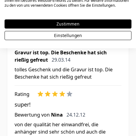
Ihnen ein besseres Website-Erlebnis zu bieten. Für weitere Informationen
zu den von uns verwendeten Cookies öffnen Sie die Einstellungen.
Rating
Zustimmen
tolles Geschenk und die Gravur ist top.
Die Beschenke hat sich rießig gefreut
Einstellungen
Bewertung von
tolles Geschenk und die
Gravur ist top. Die Beschenke hat sich
29. März 2014
rießig gefreut
29.03.14
tolles Geschenk und die Gravur ist top. Die
Beschenke hat sich rießig gefreut
Rating
super!
24. Dezember 2012
Bewertung von
Nina
24.12.12
von der qualität her einwandfrei, die
anhänger sind sehr schön und auch die