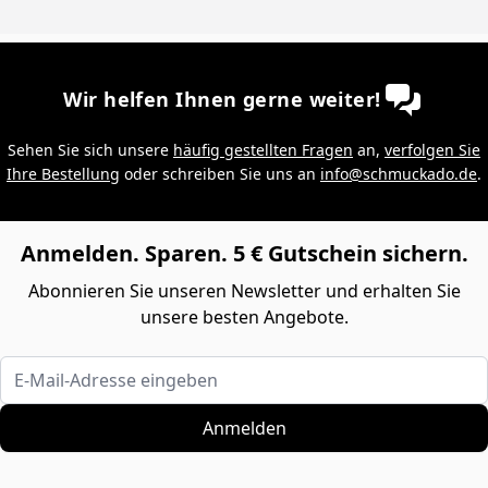
Wir helfen Ihnen gerne weiter!
Sehen Sie sich unsere
häufig gestellten Fragen
an,
verfolgen Sie
Ihre Bestellung
oder schreiben Sie uns an
info@schmuckado.de
.
Anmelden. Sparen. 5 € Gutschein sichern.
Abonnieren Sie unseren Newsletter und erhalten Sie
unsere besten Angebote.
E-Mail-Adresse eingeben
Anmelden