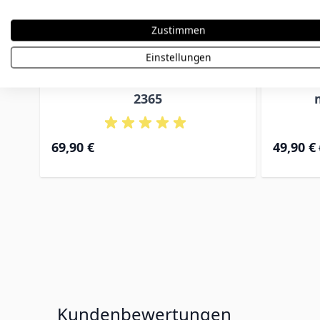
Zustimmen
Einstellungen
Medaillon Foto gravierbar -
Herzan
2365
Special Pr
69,90 €
49,90 €
Kundenbewertungen