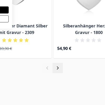
hänger Diamant Silber
Silberanhänger Her
mit Gravur - 2309
Gravur - 1800
ice
Regular Price
54,90 €
69,90 €