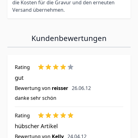
die Kosten für die Gravur und den erneuten
Versand übernehmen.
Kundenbewertungen
Rating
gut
26. Juni 2012
Bewertung von
reisser
26.06.12
danke sehr schön
Rating
hübscher Artikel
24. April 2012
Bewertung von
Kelly
24.04.12