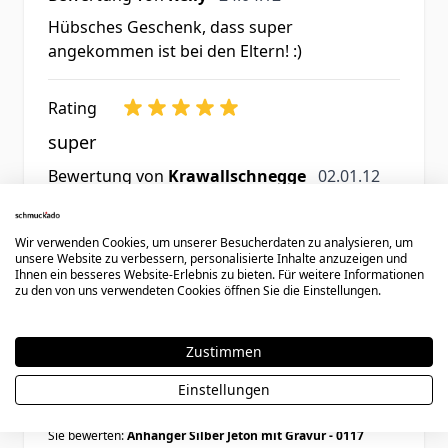
Hübsches Geschenk, dass super
angekommen ist bei den Eltern! :)
Rating
super
2. Januar 2012
Bewertung von
Krawallschnegge
02.01.12
besser geht es nicht !!!!!!!
Wir verwenden Cookies, um unserer Besucherdaten zu analysieren, um
unsere Website zu verbessern, personalisierte Inhalte anzuzeigen und
Ihnen ein besseres Website-Erlebnis zu bieten. Für weitere Informationen
zu den von uns verwendeten Cookies öffnen Sie die Einstellungen.
3 Artikel
Zeige
Zustimmen
Einstellungen
Schreiben Sie eine Bewertung
Sie bewerten:
Anhänger Silber Jeton mit Gravur - 0117