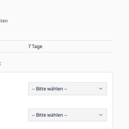
sten
7 Tage
:
200594
200574