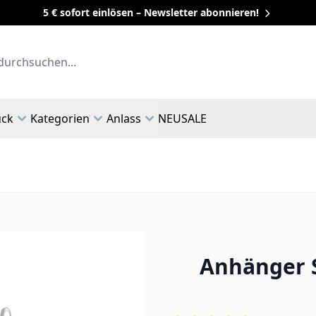
5 € sofort einlösen – Newsletter abonnieren!
uck
Kategorien
Anlass
NEU
SALE
Anhänger S