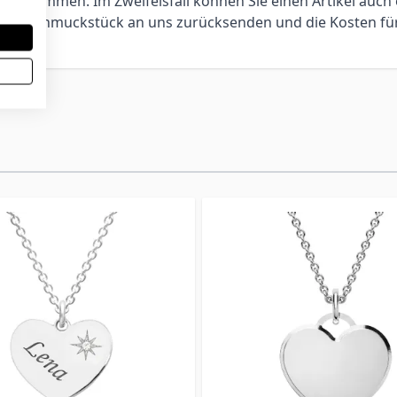
bestimmen. Im Zweifelsfall können Sie einen Artikel auch 
ie das Schmuckstück an uns zurücksenden und die Kosten f