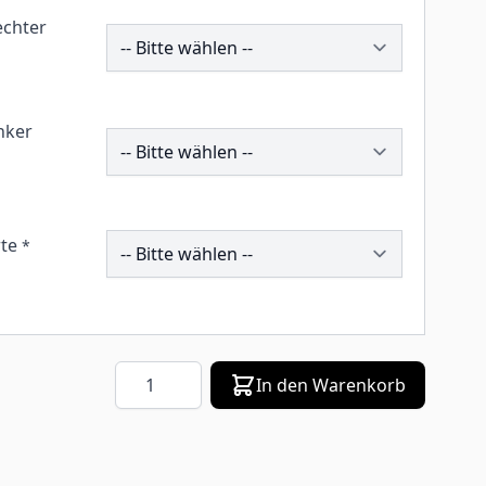
echter
211530
inker
211537
258708
te
*
Menge
In den Warenkorb