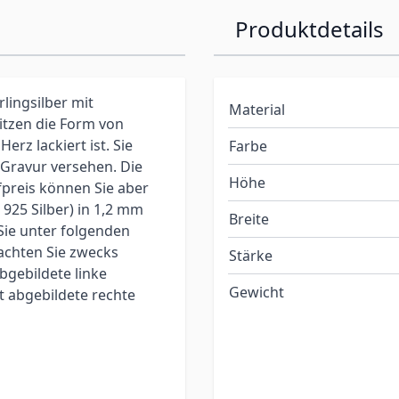
Produktdetails
lingsilber mit
Material
itzen die Form von
erz lackiert ist. Sie
Farbe
 Gravur versehen. Die
Höhe
preis können Sie aber
925 Silber) in 1,2 mm
Breite
 Sie unter folgenden
achten Sie zwecks
Stärke
bgebildete linke
Gewicht
t abgebildete rechte