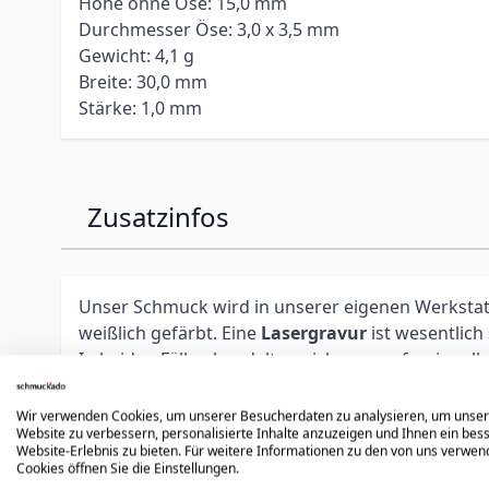
Höhe ohne Öse: 15,0 mm
Durchmesser Öse: 3,0 x 3,5 mm
Gewicht: 4,1 g
Breite: 30,0 mm
Stärke: 1,0 mm
Zusatzinfos
Unser Schmuck wird in unserer eigenen Werkstatt 
weißlich gefärbt. Eine
Lasergravur
ist wesentlich
In beiden Fällen handelt es sich um profession
Unsere erfahrenen Graveure platzieren die Gravur 
personalisierten Schmuck sind und die Möglichke
Wir verwenden Cookies, um unserer Besucherdaten zu analysieren, um unse
Website zu verbessern, personalisierte Inhalte anzuzeigen und Ihnen ein bes
Website-Erlebnis zu bieten. Für weitere Informationen zu den von uns verwe
Bitte beachten Sie, dass personalisierte Artikel
Cookies öffnen Sie die Einstellungen.