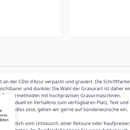
an der Côte d'Azur verpackt und graviert. Die Schriftfarbe
 sichtbarer und dunkler. Die Wahl der Gravurart ist daher 
elle Gravurmethoden mit hochpräzisen Gravurmaschinen.
individuell im Verhältnis zum verfügbaren Platz, Text und Sc
iten endlos sind, gehen wir gerne auf Sonderwünsche ein.
re
seres
ndeten
 grundsätzlich vom Umtausch, einer Retoure oder Kaufpreis