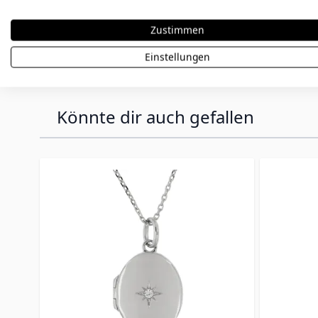
daher die Ringgröße oder Armbandlänge vorab zu 
personalisieren lassen. In diesem Fall müssen S
Zustimmen
übernehmen.
Einstellungen
Könnte dir auch gefallen
Press to skip carousel