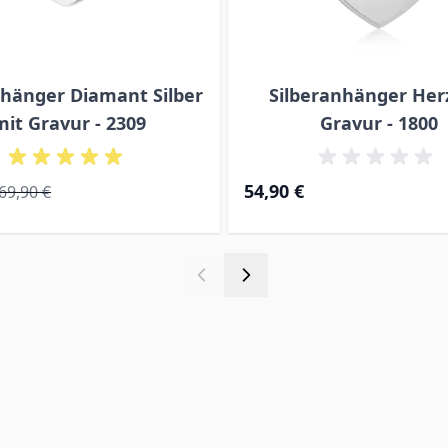
hänger Diamant Silber
Silberanhänger Her
mit Gravur - 2309
Gravur - 1800
ice
Regular Price
54,90 €
69,90 €