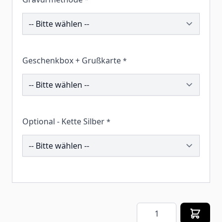
201242
Geschenkbox + Grußkarte
*
258414
Optional - Kette Silber
*
201348
Menge