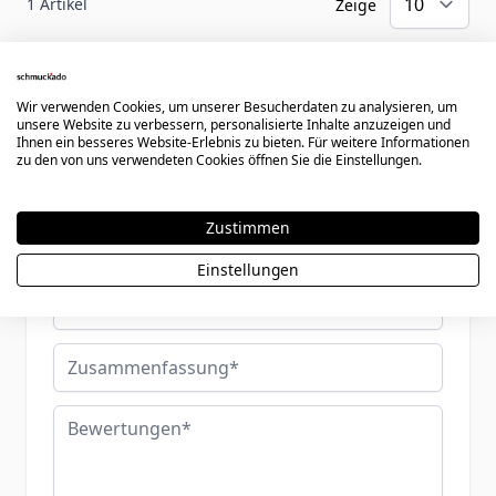
1 Artikel
Zeige
Wir verwenden Cookies, um unserer Besucherdaten zu analysieren, um
Schreiben Sie eine Bewertung
unsere Website zu verbessern, personalisierte Inhalte anzuzeigen und
Ihnen ein besseres Website-Erlebnis zu bieten. Für weitere Informationen
zu den von uns verwendeten Cookies öffnen Sie die Einstellungen.
Sie bewerten:
Anhänger vergoldet - 0932
Zustimmen
Ihre Bewertung:
Einstellungen
Benutzername
Zusammenfassung
Bewertungen