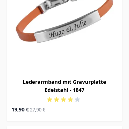
Lederarmband mit Gravurplatte
Edelstahl - 1847
Special Price
Regular Price
19,90 €
27,90 €