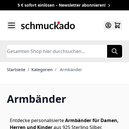
5 € sofort einlösen – Newsletter abonnieren!
Zum Inhalt springen
Search
Startseite
/
Kategorien
/
Armbänder
Armbänder
Entdecke personalisierte
Armbänder für Damen,
Herren und Kinder
aus 925 Sterling Silber,