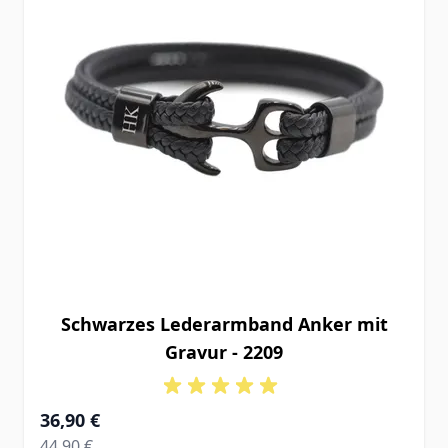
Schwarzes Lederarmband Anker mit
Gravur - 2209
Ab
36,90 €
Regular Price
44,90 €