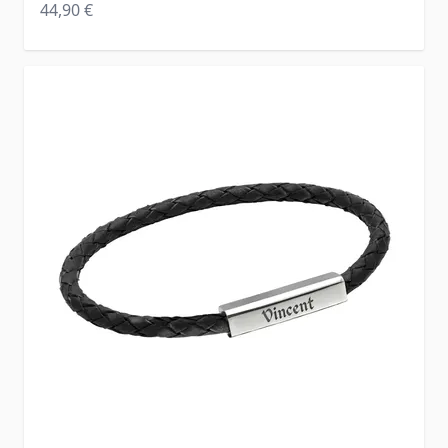
Regular Price
44,90 €