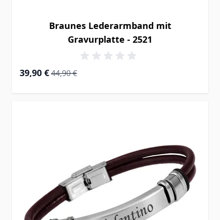
Braunes Lederarmband mit
Gravurplatte - 2521
Special Price
Regular Price
39,90 €
44,90 €