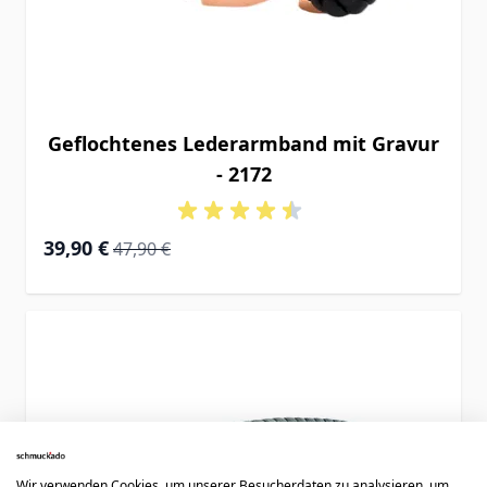
Geflochtenes Lederarmband mit Gravur
- 2172
Special Price
Regular Price
39,90 €
47,90 €
Wir verwenden Cookies, um unserer Besucherdaten zu analysieren, um