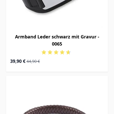
Armband Leder schwarz mit Gravur -
0065
Special Price
Regular Price
39,90 €
44,90 €