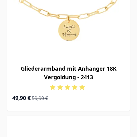
Gliederarmband mit Anhänger 18K
Vergoldung - 2413
Special Price
Regular Price
49,90 €
59,90 €