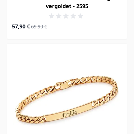
vergoldet - 2595
Special Price
Regular Price
57,90 €
69,90 €