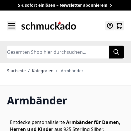
5 € sofort einlösen – Newsletter abonnieren!
Zum Inhalt springen
Search
Startseite
/
Kategorien
/
Armbänder
Armbänder
Entdecke personalisierte
Armbänder für Damen,
Herren und Kinder
aus 925 Sterling Silber,