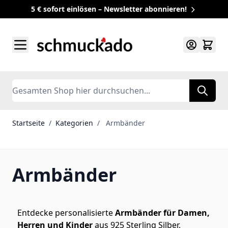
5 € sofort einlösen – Newsletter abonnieren!
Zum Inhalt springen
Search
Startseite
/
Kategorien
/
Armbänder
Armbänder
Entdecke personalisierte
Armbänder für Damen,
Herren und Kinder
aus 925 Sterling Silber,