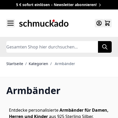
5 € sofort einlösen – Newsletter abonnieren!
Zum Inhalt springen
Search
Startseite
/
Kategorien
/
Armbänder
Armbänder
Entdecke personalisierte
Armbänder für Damen,
Herren und Kinder
aus 925 Sterling Silber,