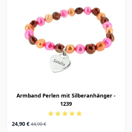
Armband Perlen mit Silberanhänger -
1239
Special Price
Regular Price
24,90 €
44,90 €