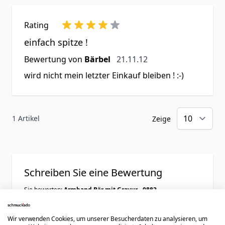
Rating
einfach spitze !
21. November 2012
Bewertung von
Bärbel
21.11.12
wird nicht mein letzter Einkauf bleiben ! :-)
1 Artikel
Zeige
Schreiben Sie eine Bewertung
Sie bewerten:
Armband Bär mit Gravur - 0882
Wir verwenden Cookies, um unserer Besucherdaten zu analysieren, um
Ihre Bewertung: